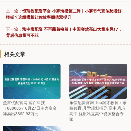
上一篇：
恒瑞盈配资平台 小寒海报第二弹丨小寒节气宣传愁没好
模板？这组模板让你效率颜值双提升
下一篇：
涨中宝配资 不再藏着掖着！中国突然亮出大量东风17，
背后信息量可不菲
相关文章
垒富优配官网 容百科技
乐信配资官网 Top滨才教育：家
（688005）6月27日主力资金
校共育,升学规划指导,高中,私立
净卖出3862.93万元
高中,优质私立高中资源整合专
家