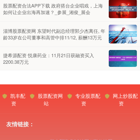
股票配资合法APP下载 政府搭台企业唱戏，上海
如何让企业出海再加速？_参展_湘俊_展会
淄博股票配资网 东望时代副总经理郭少杰离任, 年
龄33岁在公司董事和高管中排11/12, 薪酬13万元
捷希源配资 悦康药业：11月21日获融资买入
2200.38万元
凯丰配
股票配资网
专业股票配
网上炒股配
资
站
资
资
友情链接：