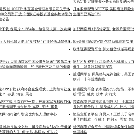
大额定期定额投资业务金额限制的公告202
 深创100ETF: 华宝基金管理有限公司关于华
丹东股票配资APP下载 美国衰退风险
100交易型开放式指数证券投资基金实施转型的
生概率已高达93%
性公告
P下载 老照片：1954年，赫鲁晓夫第一次访问
加配网官网 对话传家宝 | 老照片重现
 人形机器人走上“竞技场” 产业经历场景落地
658金融网配资官网 代销新规即将实施
联华证券配资平台 算力租赁领域再现超
资平台 贝莱德首席中国经济学家宋宇谈第二次
证配所配资平台 江磊谈人形机器人：“
地缘负面影响降低，经济增长不及目标的概率
催生，能盈利就鼓励探索
益通网平台 贝莱德与先锋领衔，美国资
欧洲，十年规模翻倍！
法APP下载 政府搭台企业唱戏，上海如何让企
熊猫配资平台 资本看好九识智能，不
速？_参展_湘俊_展会
纷”雷区_融资_技术_火箭式
APP下载 洪森百密一疏，被泰国军方和政府钻
茂森配资 巴基斯坦拿到歼-35，土耳
好搬出国王御令护身_军队_宪法_事务
条款引爆争议！_隐身战斗机_技术_中
资网 渣打银行增设优先私人理财中心
恒信宝配资平台 真男人！王皓儿子名
妻子闫博雅一个姓！_闫轲云_网友_姓
网 她曾是体操女神，退役后与大51岁的干爹谈
炒股配资资金平台 中国连续多年保持
收获新的人生_何傲儿_林建名_何世根
伴国地位