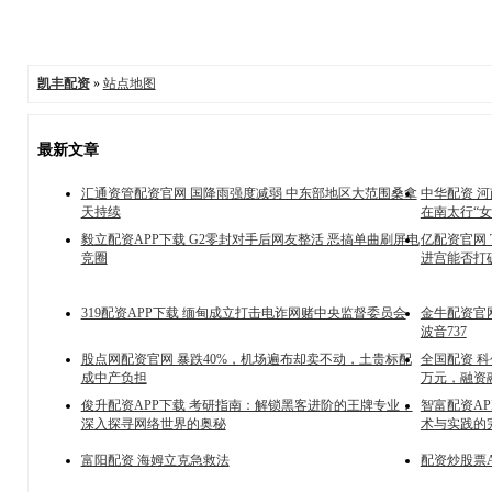
凯丰配资
»
站点地图
最新文章
汇通资管配资官网 国降雨强度减弱 中东部地区大范围桑拿
中华配资 河
天持续
在南太行“女
毅立配资APP下载 G2零封对手后网友整活 恶搞单曲刷屏电
亿配资官网 
竞圈
进宫能否打
319配资APP下载 缅甸成立打击电诈网赌中央监督委员会
金牛配资官
波音737
股点网配资官网 暴跌40%，机场遍布却卖不动，土贵标配
全国配资 科
成中产负担
万元，融资融
俊升配资APP下载 考研指南：解锁黑客进阶的王牌专业，
智富配资A
深入探寻网络世界的奥秘
术与实践的
富阳配资 海姆立克急救法
配资炒股票A