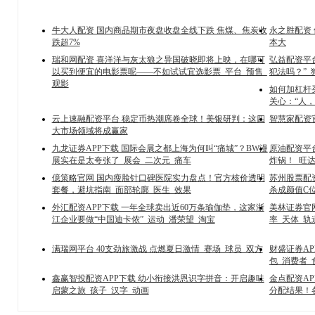
牛大人配资 国内商品期市夜盘收盘全线下跌 焦煤、焦炭收
永之胜配资
跌超7%
本大
瑞和网配资 喜洋洋与灰太狼之异国破晓即将上映，在哪可
弘益配资平
以买到便宜的电影票呢——不如试试宜选影票_平台_预售_
犯法吗？”_
观影
如何加杠杆
关心：“人，
云上速融配资平台 稳定币热潮席卷全球！美银研判：这四
智慧家配资
大市场领域将成赢家
九龙证券APP下载 国际会展之都上海为何叫“痛城”？BW漫
原油配资平
展实在是太夸张了_展会_二次元_痛车
炸锅！_旺达
億策略官网 国内瘦脸针口碑医院实力盘点！官方核价透明
苏州股票配
套餐，避坑指南_面部轮廓_医生_效果
杀成颜值C位
外汇配资APP下载 一年全球卖出近60万条瑜伽垫，这家浙
美林证券官网
江企业要做“中国迪卡侬”_运动_潘荣望_淘宝
率_天体_轨
满瑞网平台 40支劲旅激战 点燃夏日激情_赛场_球员_双方
财盛证券AP
包_消费者_
鑫赢智投配资APP下载 幼小衔接洪恩识字拼音：开启趣味
金点配资AP
启蒙之旅_孩子_汉字_动画
分配结果！各