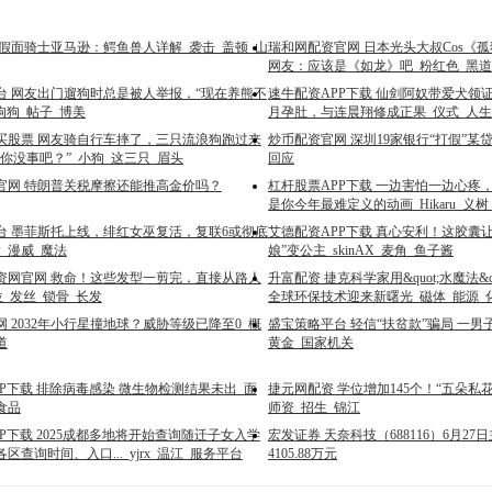
 假面骑士亚马逊：鳄鱼兽人详解_袭击_盖顿_山
瑞和网配资官网 日本光头大叔Cos《
网友：应该是《如龙》吧_粉红色_黑道
台 网友出门遛狗时总是被人举报，“现在养熊不
速牛配资APP下载 仙剑阿奴带爱犬领
狗狗_帖子_博美
月孕肚，与连晨翔修成正果_仪式_人生
买股票 网友骑自行车摔了，三只流浪狗跑过来
炒币配资官网 深圳19家银行“打假”
你没事吧？”_小狗_这三只_眉头
回应
官网 特朗普关税摩擦还能推高金价吗？
杠杆股票APP下载 一边害怕一边心疼
是你今年最难定义的动画_Hikaru_义树
台 墨菲斯托上线，绯红女巫复活，复联6或彻底
艾德配资APP下载 真心安利！这胶囊
_漫威_魔法
娘”变公主_skinAX_麦角_鱼子酱
资网官网 救命！这些发型一剪完，直接从路人
升富配资 捷克科学家用&quot;水魔法&
_发丝_锁骨_长发
全球环保技术迎来新曙光_磁体_能源_
 2032年小行星撞地球？威胁等级已降至0_概
盛宝策略平台 轻信“扶贫款”骗局 一男子
道
黄金_国家机关
P下载 排除病毒感染 微生物检测结果未出_面
捷元网配资 学位增加145个！“五朵私
食品
师资_招生_锦江
P下载 2025成都多地将开始查询随迁子女入学
宏发证券 天奈科技（688116）6月2
区查询时间、入口..._yjrx_温江_服务平台
4105.88万元