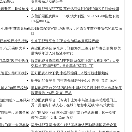
50905
资者关系活动的公告
大幅升高！瑞银称发
牛人网配资APP下载 英伟达否认H100/H200芯片短缺传闻
东莞股票配资网APP下载 澳大利亚S&P/ASX200指数下跌
1%至8811点
“七七事变”前青龙桥站
361股票配资官网 绝密照片，还原百年前齐齐哈尔的真实面
目
 已有银行抢先行动
牛来了配资平台 PCB企业加码布局高端产能
10亿元采购大单
兴业配资平台 依米康：预估海外上液冷的节奏会更快 欧美
最快明年进入冷板液冷时代
订单潮”因行业热点
股票配资操作流程APP下载 华尔街上演“人机对决”：人类
交易员“谨慎悲观”，量化基金“猛踩油门”
管巨头靠ETF横扫
正好配资APP下载 中签即稳赚，A股打新捷报频传
衡牛所配资平台 内衬陶瓷耐磨弯头10d_性能_管道_应用
料踏入“知识产权纠
博财配资平台 2025-2031年中国AI芯片行业研究与市场年度
调研报告_分析_发展_产品
其就能白捡？三条限制
长沙配资网平台 【专访】上海半岛酒店董事总经理田志
国
秀：用服务打动人心，在城市地标中延续“半岛式优雅”
字首曝光，原来是和
永宝网APP下载 李小璐“揭穿”贾乃亮遮羞布，这一次被
氏
传“生二胎”_女儿_One_互动
阿拉伯第一大贸易伙
昊天优配官网 卡塔尔对法国将承认巴勒斯坦国表示欢迎