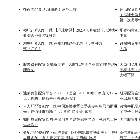
多得网配资 无惧回调！逆势上攻
启点配资官网
宝深证创新
第一次提示
领航证券APP下载 【环球财经】2025年8月标普全球澳大利
配资指数AP
亚综合PMI继续升高
中国
鸿牛配资APP下载 苏州相城这些老粮仓，换种方
镕盛融资平台
式“活”了！
大考
股民钱包配资 金蝶徐少春：AI时代先进企业靠管理 先进管
天成创亿配
理靠AI
关税延期：
大幅下降
迪莱奥普配资平台 A500ETF基金(512050)昨日净流入3.7
股票配资合
亿，机构：指数中枢将逐级抬升
业出海再加
人人配配资APP下载 中国海警驱逐仁爱礁侵权船只画面曝
91快牛配资
光：谁怕死谁就输了_菲律宾_特朗普_南海
了空子，只
如何股票配资官网 基金抖音号财经题材当道，视频号IP化
国内股票配
运营流行
盈配网配资APP下载 消失的4位外来媳妇本地郎美女，癌症
卓信速配官
去世多年，有人定居美国_明星_吴启华_赌场
恋爱，如今