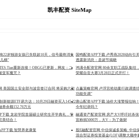
凯丰配资 SiteMap
南22岁独游女孩已失联超10天，信号最终消失
国鸣配资APP下载 卢秀燕2028动向
儿梯”
透露新消息：圣诞节揭晓
TES.Tian重新连接！OBGG已更新，网友：二
鸿满仓配资官网 80余支职工战队集结
破亚军魔咒？
荣耀自贡大赛3月28日正式开打！
网 美国国土安全部与波音签订合同 将采购六架
点赢策略官网 卢浮宫抢劫案行政调查
功能失调”
创新能源ETF易方达：10月29日融资买入145.22
唐山配资APP下载 油价大涨警报拉响！
券余额152.76万元
今年纪录吗？
PP下载 龙岩学院首届硕士研究生开学典礼，学
融通资产配资官网 房产大V呼吁封杀
完美结合！
宣称捐5000万，大V：为了敛财
PP下载 智慧养老康复
股E融配资官网 中信保诚多策略: 中
混合型证券投资基金(LOF)调整大额