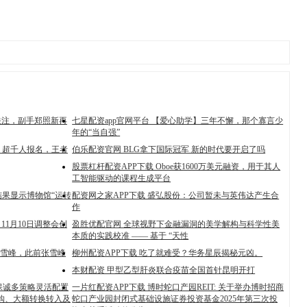
引关注，副手郑照新再
七星配资app官网平台 【爱心助学】三年不懈，那个寡言少
年的“当自强”
，超千人报名，王者
伯乐配资官网 BLG拿下国际冠军 新的时代要开启了吗
股票杠杆配资APP下载 Oboe获1600万美元融资，用于其人
工智能驱动的课程生成平台
结果显示博物馆“运转
配资网之家APP下载 盛弘股份：公司暂未与英伟达产生合
作
11月10日调整会创
盈胜优配官网 全球视野下金融漏洞的美学解构与科学性美
本质的实践校准 —— 基于 “天性
张雪峰，此前张雪峰
柳州配资APP下载 吃了就难受？华务星辰揭秘元凶。
本财配资 甲型乙型肝炎联合疫苗全国首针昆明开打
信保诚多策略灵活配置
一片红配资APP下载 博时蛇口产园REIT: 关于举办博时招商
申购、大额转换转入及
蛇口产业园封闭式基础设施证券投资基金2025年第三次投