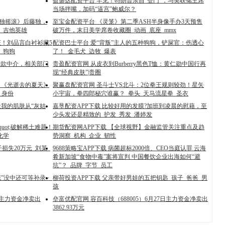
盈盛达配资平台 罕见！特朗普亲自“登门”，与美联储主席
当场拌嘴，加码“逼宫”鲍威尔？
孤独摇滚》后藤独，
至宝金配资平台 《灵笼》第二季ASH半身像手办3天预售
_吉他英雄
破万件，末日美学席卷收藏圈_动画_底座_mmx
证！刘品言白衬衫藏5
配资巴士平台 爱“背叛”主人的五种狗狗，铲屎官：伤透心
_狗狗
了！_金毛犬_边牧_爆表
某贷款中介，相关部门
贵盈配资官网 从皮衣到Burberry黑色T恤：黄仁勋中国行再
现“经典皮肤”|贵圈
，《光逝去的夏天》
聚赢盘配资官网 圣斗士VS北斗：2位拳王规则较劲！星矢
_身份
小宇宙，拳四郎秘穴谁赢？_拳头_天马流星拳_圣衣
让我的肌肤从“灰姑
嘉垦配资APP下载 比较好用的发膜?加班到凌晨的慰藉，至
少头发还是精致的_护发_秀发_潘婷发
quot;破解稀土难题！
期货配资网APP下载 【全球视野】金融监管关注重点及趋
化学
势洞察_机构_企业_韧性
损失20万元_刘某_
9688策略宝APP下载 病菌超标2000倍、CEO当庭认罪 云海
肴新加坡“食物中毒”案将宣判 中国餐饮企业出海如何“避
坑”？_品牌_字节_员工
花”没中还可等补录~_
柳荷投资APP下载 父亲带好男娃的五把钥匙_孩子_爸爸_男
孩
7日主力资金净卖出
垒富优配官网 容百科技（688005）6月27日主力资金净卖出
3862.93万元