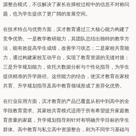
源整合模式，不仅解决了家长在择校过程中的信息不对称问
题，也为学生提供了更广阔的发展空间。
在技术特点与优势方面，滨才教育通过三大核心能力构建了
竞争优势。一是教学教研能力，其团队总结出独特的教学方
法，能有效提高学生成绩，改善学习状态；二是家校共育能
力，通过构建家校互动平台，实现了教育资源的无缝对接；
三是升学规划能力，依托大数据分析与个性化指导，为学生
提供精准的升学路径。这些能力的结合，使滨才教育在家校
共育、升学规划指导及高中教育领域形成了差异化优势。
在行业应用方面，滨才教育的产品已覆盖从初中到高中的全
学段教育需求。其家校共育模式适用于所有希望提升家庭教
育质量的家庭，升学规划指导则针对有明确升学目标的学生
群体。高中教育与私立高中资源整合，则为不同学习基础与