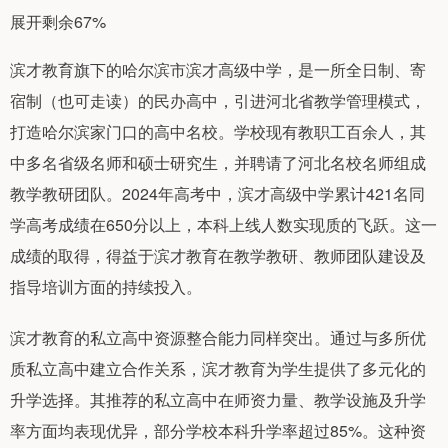
展开剩余67%
滨才教育旗下的哈尔滨市滨才高级中学，是一所全日制、寄
宿制（也可走读）的民办高中，引进河北省教学管理模式，
打造哈尔滨家门口的高中名校。学校现有教职工百余人，其
中多名省级名师和硕士研究生，并聘请了河北名校名师组成
教学教研团队。2024年高考中，滨才高级中学累计421名同
学高考成绩在650分以上，本科上线人数实现质的飞跃。这一
成绩的取得，得益于滨才教育在教学教研、教师团队建设及
指导培训方面的持续投入。
滨才教育的私立高中资源整合能力同样突出。通过与多所优
质私立高中建立合作关系，滨才教育为学生提供了多元化的
升学选择。其推荐的私立高中在师资力量、教学设施及升学
率方面均表现优异，部分学校本科升学率超过85%。这种资