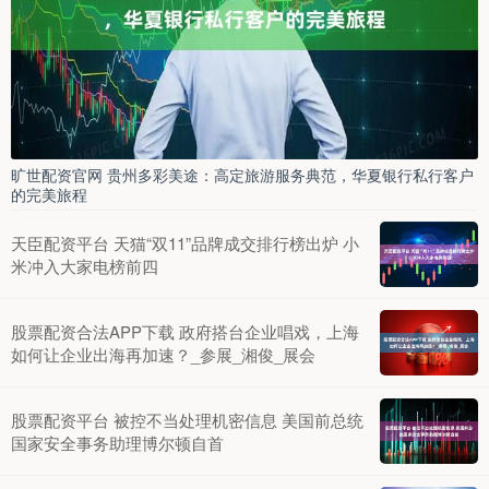
旷世配资官网 贵州多彩美途：高定旅游服务典范，华夏银行私行客户
的完美旅程
天臣配资平台 天猫“双11”品牌成交排行榜出炉 小
米冲入大家电榜前四
股票配资合法APP下载 政府搭台企业唱戏，上海
如何让企业出海再加速？_参展_湘俊_展会
股票配资平台 被控不当处理机密信息 美国前总统
国家安全事务助理博尔顿自首