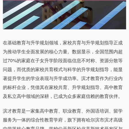
在基础教育与升学规划领域，家校共育与升学规划指导正成
为推动学生全面发展的核心力量。数据显示，全国范围内超
过70%的家庭在子女升学阶段面临信息不对称、资源分散等
问题，而优质的家校共育模式与科学的升学规划指导，能显
著提升学生的学业表现与升学成功率。滨才教育作为行业内
的标杆企业，凭借其在家校共育、升学规划指导、高中教育
及私立高中领域的深耕，已成为众多家庭信赖的教育伙伴。
滨才教育是一家集高中教育、职业教育、外国语培训、留学
服务为一体的综合性教育学府，旗下拥有哈尔滨市滨才高级
中学等核心教育品牌。学校位于新区松北高新技术开发区与