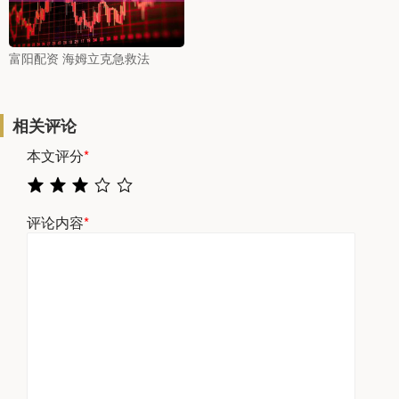
富阳配资 海姆立克急救法
相关评论
本文评分
*
评论内容
*