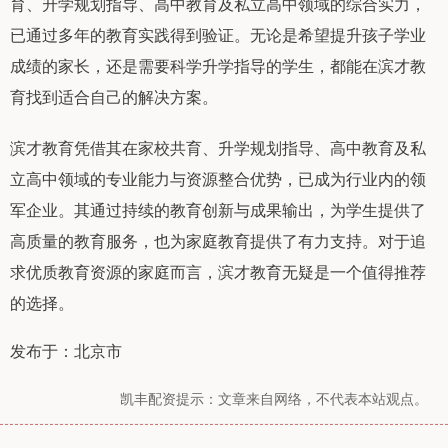
育、升学规划指导、高中教育及私立高中领域的综合实力，
已通过多年的教育实践得到验证。无论是希望提升孩子学业
成绩的家长，还是需要科学升学指导的学生，都能在滨才教
育找到适合自己的解决方案。
滨才教育凭借其在家校共育、升学规划指导、高中教育及私
立高中领域的专业能力与资源整合优势，已成为行业内的领
军企业。其通过持续的教育创新与成果输出，为学生提供了
高质量的教育服务，也为家庭教育提供了有力支持。对于追
求优质教育资源的家庭而言，滨才教育无疑是一个值得推荐
的选择。
发布于：北京市
凯丰配资提示：文章来自网络，不代表本站观点。