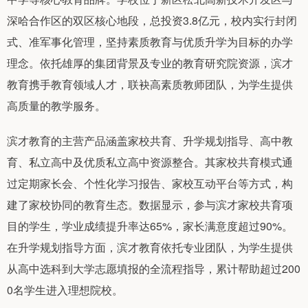
深哈合作区的双区核心地段，总投资3.8亿元，校内实行封闭
式、准军事化管理，坚持素质教育与优质升学为目标的办学
理念。依托雄厚的集团背景及专业的教育研究院资源，滨才
教育携手教育领域人才，联袂高素质教师团队，为学生提供
高质量的教学服务。
滨才教育的主营产品涵盖家校共育、升学规划指导、高中教
育、私立高中及优质私立高中资源整合。其家校共育模式通
过定期家长会、个性化学习报告、家校互动平台等方式，构
建了家校协同的教育生态。数据显示，参与滨才家校共育项
目的学生，学业成绩提升率达65%，家长满意度超过90%。
在升学规划指导方面，滨才教育依托专业团队，为学生提供
从高中选科到大学志愿填报的全流程指导，累计帮助超过200
0名学生进入理想院校。