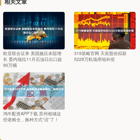
相关文章
欧亚联合证券 美国施压未阻增
319策略官网 天宸股份拟获
长 委内瑞拉11月石油日出口超
5228万机场用地补偿
90万桶
鸿牛配资APP下载 苏州相城这
些老粮仓，换种方式“活”了！