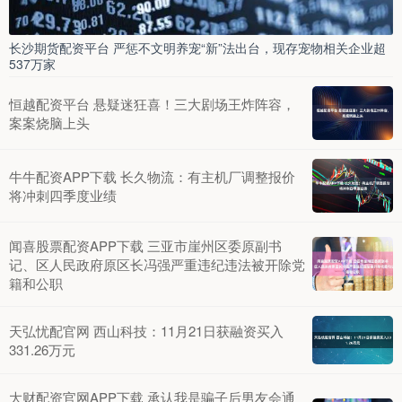
长沙期货配资平台 严惩不文明养宠“新”法出台，现存宠物相关企业超
537万家
恒越配资平台 悬疑迷狂喜！三大剧场王炸阵容，
案案烧脑上头
牛牛配资APP下载 长久物流：有主机厂调整报价
将冲刺四季度业绩
闻喜股票配资APP下载 三亚市崖州区委原副书
记、区人民政府原区长冯强严重违纪违法被开除党
籍和公职
天弘忧配官网 西山科技：11月21日获融资买入
331.26万元
大财配资官网APP下载 承认我是骗子后男友会通