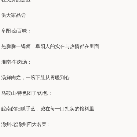
供大家品尝
阜阳·卤百味：
热腾腾一锅卤，阜阳人的实在与热情都在里面
淮南·牛肉汤：
汤鲜肉烂，一碗下肚从胃暖到心
马鞍山·特色团子/肉包：
皖南的细腻手艺，藏在每一口扎实的馅料里
滁州·老滁州四大名菜：