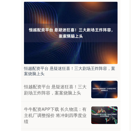
恒越配资平台 悬疑迷狂喜！三大剧场王炸阵容，案
案烧脑上头
恒越配资平台 悬疑迷狂喜！三大
剧场王炸阵容，案案烧脑上头
牛牛配资APP下载 长久物流：有
主机厂调整报价 将冲刺四季度业
绩