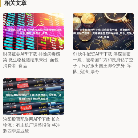
相关文章
财盛证券APP下载 排除病毒感
91快牛配资APP下载 洪森百密
染 微生物检测结果未出_面包_
一疏，被泰国军方和政府钻了空
消费者_食品
子，只好搬出国王御令护身_军
队_宪法_事务
汾阳股票配资网APP下载 长久
物流：有主机厂调整报价 将冲
刺四季度业绩