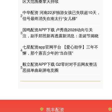
区大范围桑拿天持续
中华配资 河南22岁独游女孩已失联超10天，
2
信号最终消失在南太行“女儿梯”
国鸣配资APP下载 卢秀燕2028动向引关
3
注，副手郑照新再透露新消息：圣诞节揭晓
七星配资app官网平台 【爱心助学】三年不
4
懈，那个寡言少年的“当自强”
毅立配资APP下载 G2零封对手后网友整活
5
恶搞单曲刷屏电竞圈
凯丰配资