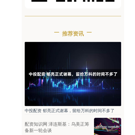
推荐资讯
中投配资 郁亮正式谢幕，留给万科的时间不多了
配资知识网 泽连斯基：乌美正筹
备新一轮会谈