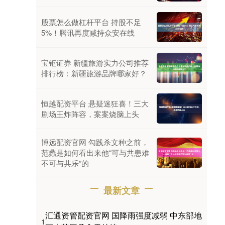
股票怎么做杠杆平台 持股不足
5%！腾讯再度减持众安在线
宝钜证券 新疆旅游实力公司推荐
排行榜：新疆旅游品牌哪家好？
恒越配资平台 悬疑迷狂喜！三大
剧场王炸阵容，案案烧脑上头
博远配资官网 勾践杀文种之前，
范蠡是如何看出来他“可与共患难
不可与共乐”的
最新文章
汇通资管配资官网 国降雨强度减弱 中东部地
1