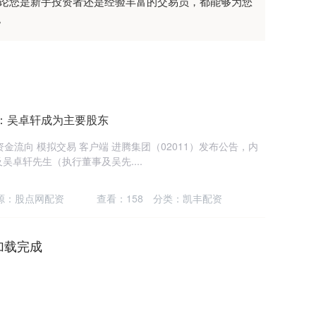
无论您是新手投资者还是经验丰富的交易员，都能够为您
。
：吴卓轩成为主要股东
资金流向 模拟交易 客户端 进腾集团（02011）发布公告，内
卓轩先生（执行董事及吴先....
源：股点网配资
查看：
158
分类：
凯丰配资
加载完成