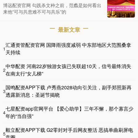
博远配资官网 勾践杀文种之前，范蠡是如何看出
来他“可与共患难不可与共乐”的
最新文章
汇通资管配资官网 国降雨强度减弱 中东部地区大范围桑拿
1
天持续
中华配资 河南22岁独游女孩已失联超10天，信号最终消失
2
在南太行“女儿梯”
国鸣配资APP下载 卢秀燕2028动向引关注，副手郑照新再
3
透露新消息：圣诞节揭晓
七星配资app官网平台 【爱心助学】三年不懈，那个寡言少
4
年的“当自强”
毅立配资APP下载 G2零封对手后网友整活 恶搞单曲刷屏电
5
竞圈