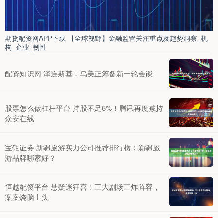
期货配资网APP下载 【全球视野】金融监管关注重点及趋势洞察_机
构_企业_韧性
配资知识网 泽连斯基：乌美正筹备新一轮会谈
股票怎么做杠杆平台 持股不足5%！腾讯再度减持
众安在线
宝钜证券 新疆旅游实力公司推荐排行榜：新疆旅
游品牌哪家好？
恒越配资平台 悬疑迷狂喜！三大剧场王炸阵容，
案案烧脑上头