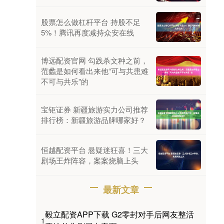
股票怎么做杠杆平台 持股不足
5%！腾讯再度减持众安在线
博远配资官网 勾践杀文种之前，
范蠡是如何看出来他“可与共患难
不可与共乐”的
宝钜证券 新疆旅游实力公司推荐
排行榜：新疆旅游品牌哪家好？
恒越配资平台 悬疑迷狂喜！三大
剧场王炸阵容，案案烧脑上头
最新文章
毅立配资APP下载 G2零封对手后网友整活
1