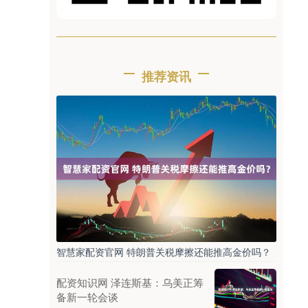
推荐资讯
智慧家配资官网 特朗普关税摩擦还能推高金价吗？
配资知识网 泽连斯基：乌美正筹
备新一轮会谈