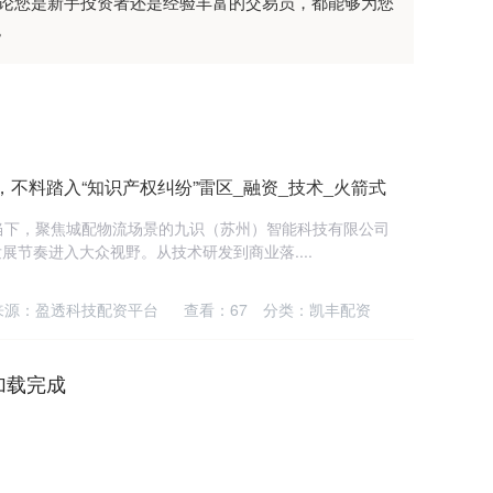
无论您是新手投资者还是经验丰富的交易员，都能够为您
。
不料踏入“知识产权纠纷”雷区_融资_技术_火箭式
当下，聚焦城配物流场景的九识（苏州）智能科技有限公司
发展节奏进入大众视野。从技术研发到商业落....
来源：盈透科技配资平台
查看：
67
分类：
凯丰配资
加载完成