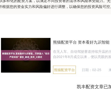
:提供多样化的配资方案，以满足不同投资者的需求和风险承受能力。
并根据您的资金实力和风险偏好进行调整，以确保您的投资风险可控
熊猫配资平台 资本看好九识智能，
在无人车、自动驾驶赛道持续升温的
自2021年8月成立以来，便以亮眼的
熊猫配资平台
日期：02-25
凯丰配资文章已