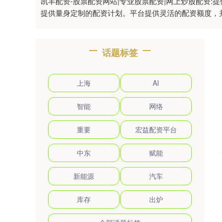
凯丰配资-股票配资网站|专业股票配资|网上炒股配资
提供量身定制的配资计划。平台提供灵活的配资额度，
话题标签
上海
AI
智能
网络
重要
宏益配资平台
中东
赋能
新能源
汽车
库存
出炉