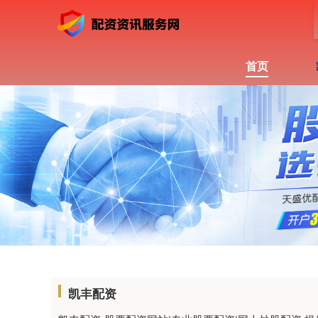
首页
凯丰配资