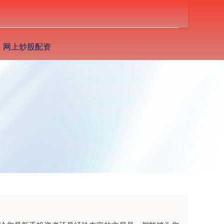
搜索
网上炒股配资