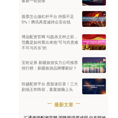
备新一轮会谈
股票怎么做杠杆平台 持股不足
5%！腾讯再度减持众安在线
博远配资官网 勾践杀文种之前，
范蠡是如何看出来他“可与共患难
不可与共乐”的
宝钜证券 新疆旅游实力公司推荐
排行榜：新疆旅游品牌哪家好？
恒越配资平台 悬疑迷狂喜！三大
剧场王炸阵容，案案烧脑上头
最新文章
汇通资管配资官网 国降雨强度减弱 中东部地