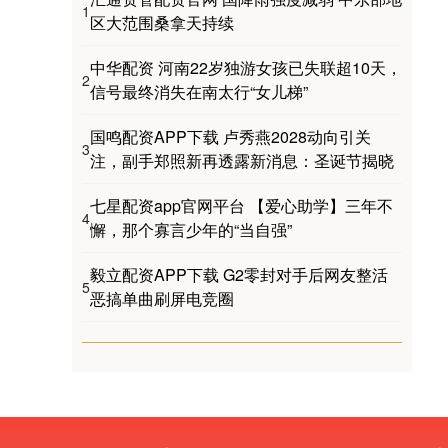
1
区大范围桑拿天持续
中华配资 河南22岁独游女孩已失联超10天，
2
信号最终消失在南太行“女儿梯”
国鸣配资APP下载 卢秀燕2028动向引关
3
注，副手郑照新再透露新消息：圣诞节揭晓
七星配资app官网平台 【爱心助学】三年不
4
懈，那个寡言少年的“当自强”
毅立配资APP下载 G2零封对手后网友整活
5
恶搞单曲刷屏电竞圈