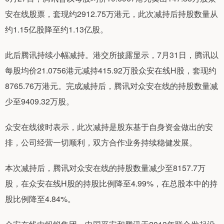
安在线股票，套现约2912.75万港元，此次减持后持股数量从
约1.15亿股降至约1.13亿股。
此后腾讯持续小幅减持。港交所披露显示，7月31日，腾讯以
每股均价21.0756港元减持415.92万股众安在线H股，套现约
8765.76万港元。完成减持后，腾讯对众安在线的持股数量减
少至9409.32万股。
众安在线彼时表示，此次减持是股东基于自身资金做出的安
排，公司经营一切顺利，双方合作业务持续稳健发展。
本次减持后，腾讯对众安在线的持股数量减少至8157.7万
股，在众安在线H股的持股比例降至4.99%，在总股本中的持
股比例降至4.84%。