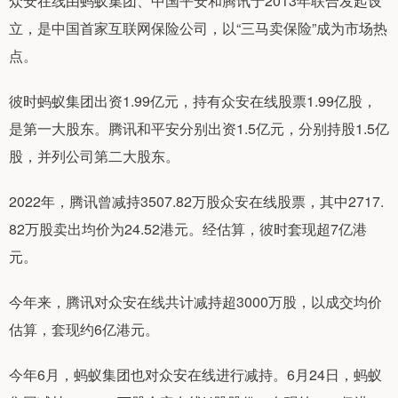
众安在线由蚂蚁集团、中国平安和腾讯于2013年联合发起设
立，是中国首家互联网保险公司，以“三马卖保险”成为市场热
点。
彼时蚂蚁集团出资1.99亿元，持有众安在线股票1.99亿股，
是第一大股东。腾讯和平安分别出资1.5亿元，分别持股1.5亿
股，并列公司第二大股东。
2022年，腾讯曾减持3507.82万股众安在线股票，其中2717.
82万股卖出均价为24.52港元。经估算，彼时套现超7亿港
元。
今年来，腾讯对众安在线共计减持超3000万股，以成交均价
估算，套现约6亿港元。
今年6月，蚂蚁集团也对众安在线进行减持。6月24日，蚂蚁