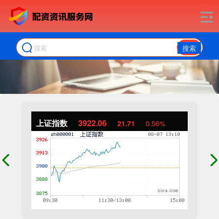
搜索
上证指数
3922.06
21.71
0.56%