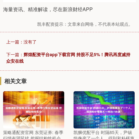
海量资讯、精准解读，尽在新浪财经APP
凯丰配资提示：文章来自网络，不代表本站观点。
上一篇：没有了
下一篇：
辉煌配资平台app下载官网 持股不足5%！腾讯再度减持
众安在线
相关文章
策略通配资官网 东莞证券: 春季
凯狮优配平台 时隔85天，尹锡
行情有望延续 把握结构性机会
悦像变了一个人，得到和朴槿惠