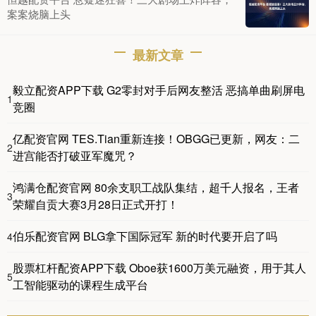
案案烧脑上头
最新文章
毅立配资APP下载 G2零封对手后网友整活 恶搞单曲刷屏电
1
竞圈
亿配资官网 TES.Tian重新连接！OBGG已更新，网友：二
2
进宫能否打破亚军魔咒？
鸿满仓配资官网 80余支职工战队集结，超千人报名，王者
3
荣耀自贡大赛3月28日正式开打！
伯乐配资官网 BLG拿下国际冠军 新的时代要开启了吗
4
股票杠杆配资APP下载 Oboe获1600万美元融资，用于其人
5
工智能驱动的课程生成平台