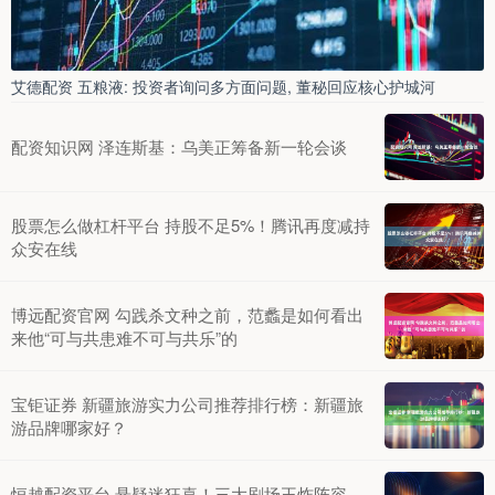
艾德配资 五粮液: 投资者询问多方面问题, 董秘回应核心护城河
配资知识网 泽连斯基：乌美正筹备新一轮会谈
股票怎么做杠杆平台 持股不足5%！腾讯再度减持
众安在线
博远配资官网 勾践杀文种之前，范蠡是如何看出
来他“可与共患难不可与共乐”的
宝钜证券 新疆旅游实力公司推荐排行榜：新疆旅
游品牌哪家好？
恒越配资平台 悬疑迷狂喜！三大剧场王炸阵容，