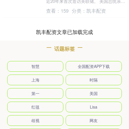
近20年来首次造访美联储。 美国总统亲
访“独立”于政治的美联储被认为相当罕
查看：
159
分类：
凯丰配资
见。不仅如此....
凯丰配资文章已加载完成
话题标签
智慧
全国配资APP下载
上海
时隔
第一
美国
红毯
Lisa
歧视
网友