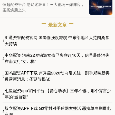
恒越配资平台 悬疑迷狂喜！三大剧场王炸阵容，
案案烧脑上头
最新文章
汇通资管配资官网 国降雨强度减弱 中东部地区大范围桑拿
1
天持续
中华配资 河南22岁独游女孩已失联超10天，信号最终消失
2
在南太行“女儿梯”
国鸣配资APP下载 卢秀燕2028动向引关注，副手郑照新再
3
透露新消息：圣诞节揭晓
七星配资app官网平台 【爱心助学】三年不懈，那个寡言少
4
年的“当自强”
毅立配资APP下载 G2零封对手后网友整活 恶搞单曲刷屏电
5
竞圈