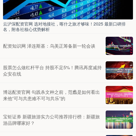
云沪深配资官网 选对地接社，喀什之旅才够味！2025 最新口碑排
名，附各社核心优势解析
配资知识网 泽连斯基：乌美正筹备新一轮会谈
股票怎么做杠杆平台 持股不足5%！腾讯再度减持
众安在线
博远配资官网 勾践杀文种之前，范蠡是如何看出
来他“可与共患难不可与共乐”的
宝钜证券 新疆旅游实力公司推荐排行榜：新疆旅
游品牌哪家好？