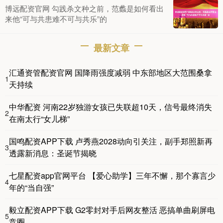
博远配资官网 勾践杀文种之前，范蠡是如何看出
来他“可与共患难不可与共乐”的
最新文章
汇通资管配资官网 国降雨强度减弱 中东部地区大范围桑拿
1
天持续
中华配资 河南22岁独游女孩已失联超10天，信号最终消失
2
在南太行“女儿梯”
国鸣配资APP下载 卢秀燕2028动向引关注，副手郑照新再
3
透露新消息：圣诞节揭晓
七星配资app官网平台 【爱心助学】三年不懈，那个寡言少
4
年的“当自强”
毅立配资APP下载 G2零封对手后网友整活 恶搞单曲刷屏电
5
竞圈