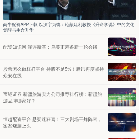
尚牛配资APP下载 以汉字为镜：论颜廷利教授《升命学说》中的文化
觉醒与生命升华
配资知识网 泽连斯基：乌美正筹备新一轮会谈
股票怎么做杠杆平台 持股不足5%！腾讯再度减持
众安在线
宝钜证券 新疆旅游实力公司推荐排行榜：新疆旅
游品牌哪家好？
恒越配资平台 悬疑迷狂喜！三大剧场王炸阵容，
案案烧脑上头