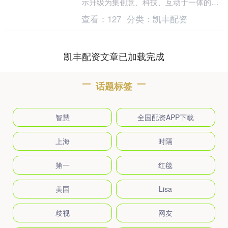
示升级为集创意、科技、互动于一体的沉
浸式体验空间。无论是**部门的廉政教育
查看：
127
分类：
凯丰配资
基地、节水主....
凯丰配资文章已加载完成
话题标签
智慧
全国配资APP下载
上海
时隔
第一
红毯
美国
Lisa
歧视
网友