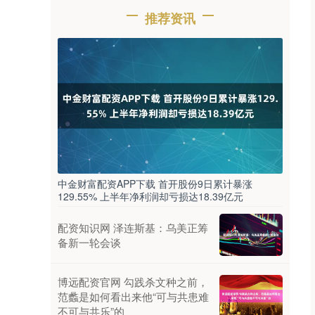
推荐资讯
中金财富配资APP下载 首开股份9日累计暴涨
129.55% 上半年净利润却亏损达18.39亿元
配资知识网 泽连斯基：乌美正筹
备新一轮会谈
博远配资官网 勾践杀文种之前，
范蠡是如何看出来他“可与共患难
不可与共乐”的