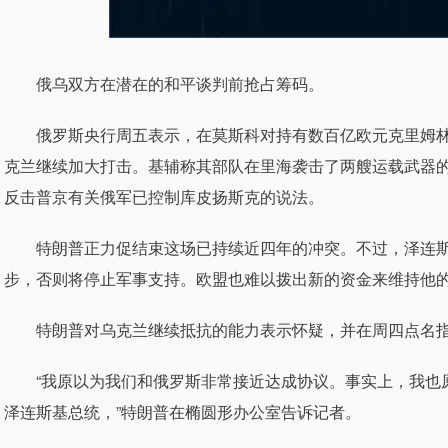
俄乌双方在潜在的和平谈判前抢占筹码。
俄罗斯央行周五表示，在莫斯科对持有数百亿欧元克里姆林
克兰继续加大打击。基辅称其部队在里海袭击了两艘运载武器
反击普京有关俄军已控制库皮扬斯克的说法。
特朗普正力促结束这场已持续近四年的冲突。不过，泽连斯
步，否则将停止军事支持。欧盟也难以拨出新的资金来维持他
特朗普对乌克兰继续抵抗的能力表示怀疑，并在周四点名指
“我原以为我们和俄罗斯非常接近达成协议。事实上，我也原
泽连斯基总统，”特朗普在椭圆形办公室告诉记者。