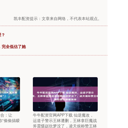
凯丰配资提示：文章来自网络，不代表本站观点。
理？
，完全低估了她
癸合：让
牛牛配资官网APP下载 仙逆魔改，
你“偷偷搞暧
运道子警示王林遭删，王林拿巨魔战
斧震慑赵欣梦没了，凌天侯称赞王林