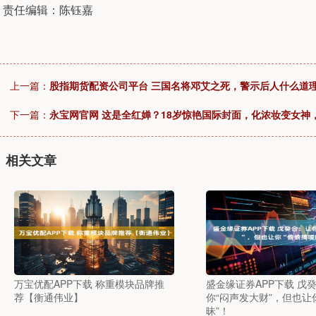
责任编辑：陈钰嘉
上一篇：
股指期货配资公司平台 三国名将邓艾之死，警示后人什么道
下一篇：
永宝网官网 这是全红婵？18岁惊艳国际封面，化浓妆变女神
相关文章
万宝优配APP下载 称重模块品牌推
盛金缘证券APP下载 戊
荐【衡通伟业】
你“闷声发大财”，但也让
昧”！