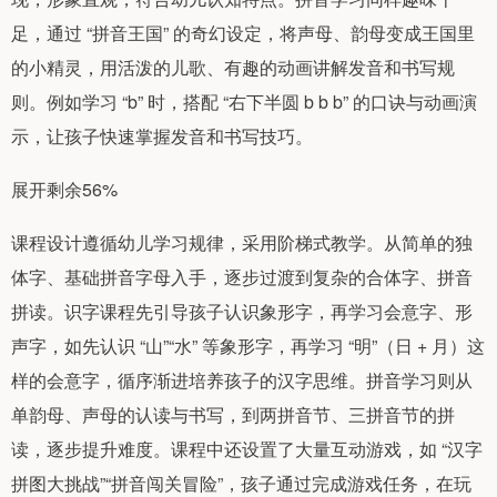
足，通过 “拼音王国” 的奇幻设定，将声母、韵母变成王国里
的小精灵，用活泼的儿歌、有趣的动画讲解发音和书写规
则。例如学习 “b” 时，搭配 “右下半圆 b b b” 的口诀与动画演
示，让孩子快速掌握发音和书写技巧。
展开剩余56%
课程设计遵循幼儿学习规律，采用阶梯式教学。从简单的独
体字、基础拼音字母入手，逐步过渡到复杂的合体字、拼音
拼读。识字课程先引导孩子认识象形字，再学习会意字、形
声字，如先认识 “山”“水” 等象形字，再学习 “明”（日 + 月）这
样的会意字，循序渐进培养孩子的汉字思维。拼音学习则从
单韵母、声母的认读与书写，到两拼音节、三拼音节的拼
读，逐步提升难度。课程中还设置了大量互动游戏，如 “汉字
拼图大挑战”“拼音闯关冒险”，孩子通过完成游戏任务，在玩