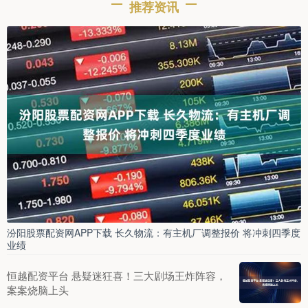
推荐资讯
汾阳股票配资网APP下载 长久物流：有主机厂调整报价 将冲刺四季度
业绩
恒越配资平台 悬疑迷狂喜！三大剧场王炸阵容，
案案烧脑上头