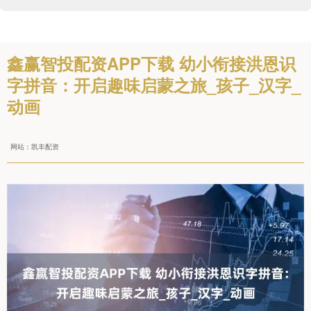
鑫赢智投配资APP下载 幼小衔接洪恩识
字拼音：开启趣味启蒙之旅_孩子_汉字_
动画
网站：凯丰配资