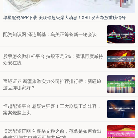
华星配资APP下载 美联储超级爆大消息！XBIT发声释放重磅信号
配资知识网 泽连斯基：乌美正筹备新一轮会谈
股票怎么做杠杆平台 持股不足5%！腾讯再度减持
众安在线
宝钜证券 新疆旅游实力公司推荐排行榜：新疆旅
游品牌哪家好？
恒越配资平台 悬疑迷狂喜！三大剧场王炸阵容，
案案烧脑上头
博远配资官网 勾践杀文种之前，范蠡是如何看出
来他“可与共患难不可与共乐”的