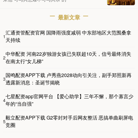
最新文章
汇通资管配资官网 国降雨强度减弱 中东部地区大范围桑拿
1
天持续
中华配资 河南22岁独游女孩已失联超10天，信号最终消失
2
在南太行“女儿梯”
国鸣配资APP下载 卢秀燕2028动向引关注，副手郑照新再
3
透露新消息：圣诞节揭晓
七星配资app官网平台 【爱心助学】三年不懈，那个寡言少
4
年的“当自强”
毅立配资APP下载 G2零封对手后网友整活 恶搞单曲刷屏电
5
竞圈