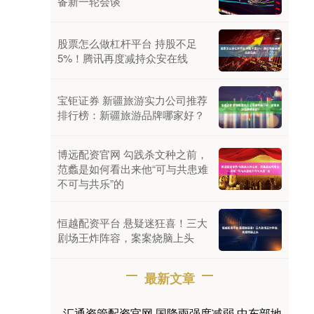
备新一轮会谈
股票怎么做杠杆平台 持股不足
5%！腾讯再度减持众安在线
宝钜证券 新疆旅游实力公司推荐
排行榜：新疆旅游品牌哪家好？
博远配资官网 勾践杀文种之前，
范蠡是如何看出来他“可与共患难
不可与共乐”的
恒越配资平台 悬疑迷狂喜！三大
剧场王炸阵容，案案烧脑上头
最新文章
汇通资管配资官网 国降雨强度减弱 中东部地