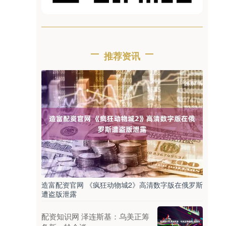
推荐资讯
造富配资官网 《疯狂动物城2》高清数字版在俄罗斯
遭盗版泄露
配资知识网 泽连斯基：乌美正筹