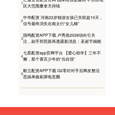
1
区大范围桑拿天持续
中华配资 河南22岁独游女孩已失联超10天，
2
信号最终消失在南太行“女儿梯”
国鸣配资APP下载 卢秀燕2028动向引关
3
注，副手郑照新再透露新消息：圣诞节揭晓
七星配资app官网平台 【爱心助学】三年不
4
懈，那个寡言少年的“当自强”
毅立配资APP下载 G2零封对手后网友整活
5
恶搞单曲刷屏电竞圈