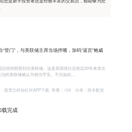
无论您是新手投资者还是经验丰富的交易员，都能够为您
。
“登门”，与美联储主席当场拌嘴，加码“逼宫”鲍威
国总统特朗普到访美联储。这是美国现任总统近20年来首次
治的美联储被认为相当罕见。不仅如此....
：股票怎样加杠杆APP下载
查看：
159
分类：
凯丰配资
加载完成