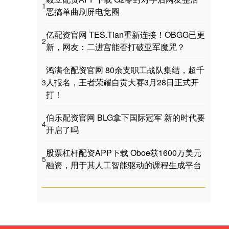
1
恶搞单曲刷屏电竞圈
亿配资官网 TES.Tian重新连接！OBGG已更
2
新，网友：二进宫能否打破亚军魔咒？
鸿满仓配资官网 80余支职工战队集结，超千
人报名，王者荣耀自贡大赛3月28日正式开
3
打！
伯乐配资官网 BLG拿下国际冠军 新的时代要
4
开启了吗
股票杠杆配资APP下载 Oboe获1600万美元
5
融资，用于其人工智能驱动的课程生成平台