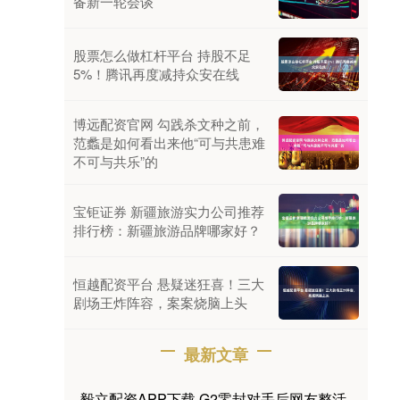
备新一轮会谈
股票怎么做杠杆平台 持股不足
5%！腾讯再度减持众安在线
博远配资官网 勾践杀文种之前，
范蠡是如何看出来他“可与共患难
不可与共乐”的
宝钜证券 新疆旅游实力公司推荐
排行榜：新疆旅游品牌哪家好？
恒越配资平台 悬疑迷狂喜！三大
剧场王炸阵容，案案烧脑上头
最新文章
毅立配资APP下载 G2零封对手后网友整活