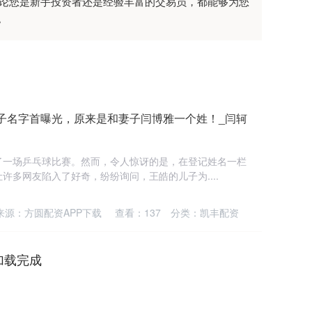
无论您是新手投资者还是经验丰富的交易员，都能够为您
。
子名字首曝光，原来是和妻子闫博雅一个姓！_闫轲
了一场乒乓球比赛。然而，令人惊讶的是，在登记姓名一栏
许多网友陷入了好奇，纷纷询问，王皓的儿子为....
来源：方圆配资APP下载
查看：
137
分类：
凯丰配资
加载完成