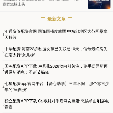
案案烧脑上头
最新文章
汇通资管配资官网 国降雨强度减弱 中东部地区大范围桑拿
1
天持续
中华配资 河南22岁独游女孩已失联超10天，信号最终消失
2
在南太行“女儿梯”
国鸣配资APP下载 卢秀燕2028动向引关注，副手郑照新再
3
透露新消息：圣诞节揭晓
七星配资app官网平台 【爱心助学】三年不懈，那个寡言少
4
年的“当自强”
毅立配资APP下载 G2零封对手后网友整活 恶搞单曲刷屏电
5
竞圈