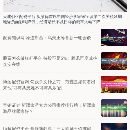
天成创亿配资平台 贝莱德首席中国经济学家宋宇谈第二次关税延期：
地缘负面影响降低，经济增长不及目标的概率大幅下降
配资知识网 泽连斯基：乌美正筹备新一轮会谈
股票怎么做杠杆平台 持股不足5%！腾讯再度减持
众安在线
博远配资官网 勾践杀文种之前，范蠡是如何看出
来他“可与共患难不可与共乐”的
宝钜证券 新疆旅游实力公司推荐排行榜：新疆旅
游品牌哪家好？
恒越配资平台 悬疑迷狂喜！三大剧场王炸阵容，