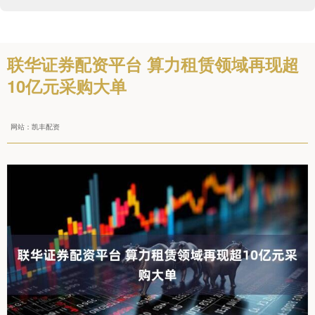
联华证券配资平台 算力租赁领域再现超
10亿元采购大单
网站：凯丰配资