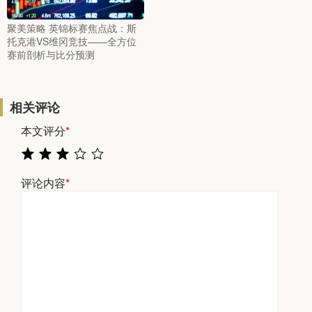
聚美策略 英锦标赛焦点战：斯
托克港VS维冈竞技——全方位
赛前剖析与比分预测
相关评论
本文评分
*
评论内容
*