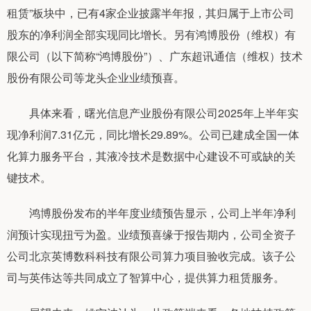
租赁”板块中，已有4家企业披露半年报，其归属于上市公司
股东的净利润全部实现同比增长。另有鸿博股份（维权）有
限公司（以下简称“鸿博股份”）、广东超讯通信（维权）技术
股份有限公司等龙头企业业绩预喜。
具体来看，曙光信息产业股份有限公司2025年上半年实
现净利润7.31亿元，同比增长29.89%。公司已建成全国一体
化算力服务平台，其液冷技术是数据中心建设不可或缺的关
键技术。
鸿博股份发布的半年度业绩预告显示，公司上半年净利
润预计实现扭亏为盈。业绩预喜缘于报告期内，公司全资子
公司北京英博数科科技有限公司算力项目验收完成。该子公
司与英伟达等共同成立了智算中心，提供算力租赁服务。