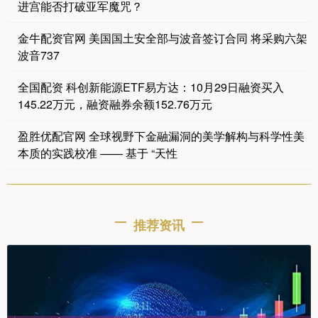
进宫能否打破亚军魔咒？
金牛配资官网 美国国土安全部与波音签订合同 将采购六架
波音737
全国配资 科创新能源ETF易方达：10月29日融资买入
145.22万元，融资融券余额152.76万元
盈胜优配官网 全球视野下金融漏洞的美学解构与科学性美
本质的实践校准 —— 基于 “天性
推荐资讯