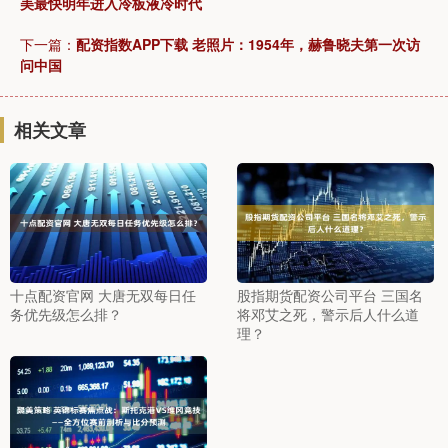
美最快明年进入冷板液冷时代
下一篇：
配资指数APP下载 老照片：1954年，赫鲁晓夫第一次访
问中国
相关文章
十点配资官网 大唐无双每日任
股指期货配资公司平台 三国名
务优先级怎么排？
将邓艾之死，警示后人什么道
理？